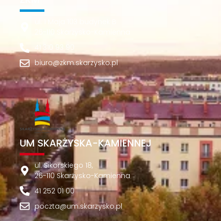
ul. 1 Maja 103 budynek B
26-110 Skarżysko-Kamienna
41 310 93 90
biuro@zkm.skarzysko.pl
UM SKARŻYSKA-KAMIENNEJ
ul. Sikorskiego 18,
26-110 Skarżysko-Kamienna
41 252 01 00
poczta@um.skarzysko.pl