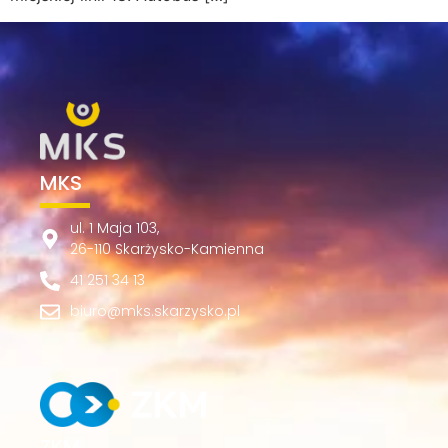
MKS
ul. 1 Maja 103,
26-110 Skarżysko-Kamienna
41 251 34 13
biuro@mks.skarzysko.pl
ZKM