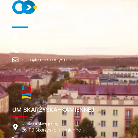
ZKM
ul. 1 Maja 103 budynek B
26-110 Skarżysko-Kamienna
41 310 93 90
biuro@zkm.skarzysko.pl
UM SKARŻYSKA-KAMIENNEJ
ul. Sikorskiego 18,
26-110 Skarżysko-Kamienna