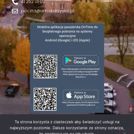
41 252 01 00
poczta@um.skarzysko.pl
Ta strona korzysta z ciasteczek aby świadczyć usługi na
© 2023 | Wszelkie prawa zastrzeżone |
Polityka
najwyższym poziomie. Dalsze korzystanie ze strony oznacza,
Prywatności
że zgadzasz się na ich użycie.