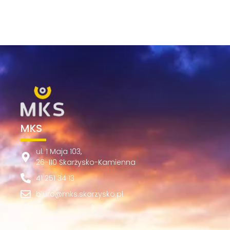
MKS
ul. 1 Maja 103,
26-110 Skarżysko-Kamienna
41 251 34 13
biuro@mks.skarzysko.pl