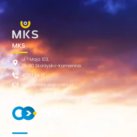
MKS
ul. 1 Maja 103,
26-110 Skarżysko-Kamienna
41 251 34 13
biuro@mks.skarzysko.pl
ZKM