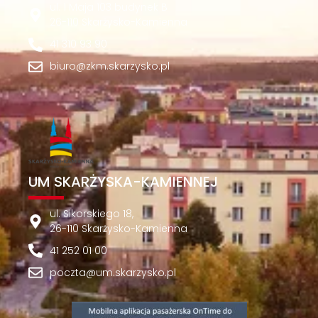
ul. 1 Maja 103 budynek B
26-110 Skarżysko-Kamienna
41 310 93 90
biuro@zkm.skarzysko.pl
UM SKARŻYSKA-KAMIENNEJ
ul. Sikorskiego 18,
26-110 Skarżysko-Kamienna
41 252 01 00
poczta@um.skarzysko.pl