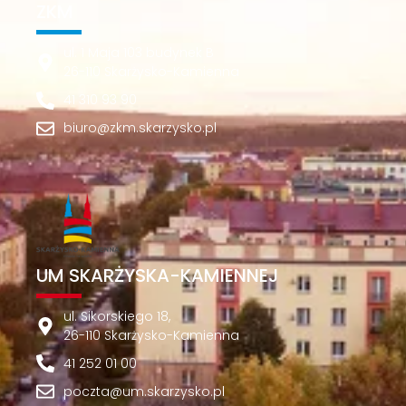
ZKM
ul. 1 Maja 103 budynek B
26-110 Skarżysko-Kamienna
41 310 93 90
biuro@zkm.skarzysko.pl
UM SKARŻYSKA-KAMIENNEJ
ul. Sikorskiego 18,
26-110 Skarżysko-Kamienna
41 252 01 00
poczta@um.skarzysko.pl