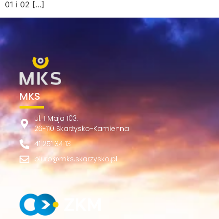
01 i 02 […]
MKS
ul. 1 Maja 103,
26-110 Skarżysko-Kamienna
41 251 34 13
biuro@mks.skarzysko.pl