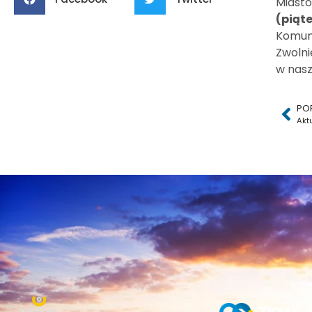
Miasto
(piąt
Komun
Zwolni
w nasz
PO
Akt