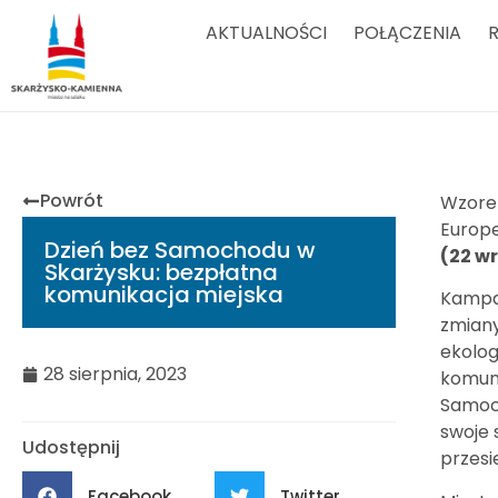
AKTUALNOŚCI
POŁĄCZENIA
Powrót
Wzorem
Europe
Dzień bez Samochodu w
(22 wr
Skarżysku: bezpłatna
komunikacja miejska
Kampan
zmiany
ekolog
28 sierpnia, 2023
komuni
Samoch
swoje 
Udostępnij
przesi
Facebook
Twitter