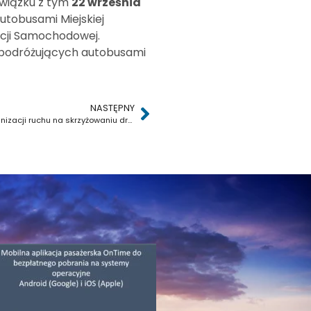
związku z tym
22 września
utobusami Miejskiej
cji Samochodowej.
 podróżujących autobusami
NASTĘPNY
Przywrócenie stałej organizacji ruchu na skrzyżowaniu dróg ul. Towarowej z ul. 1 Maja