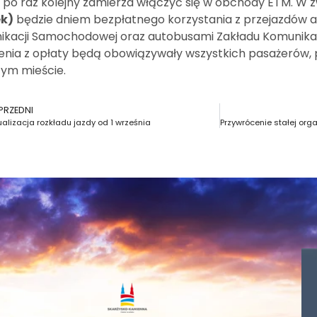
 po raz kolejny zamierza włączyć się w obchody ETM. W 
ek)
będzie dniem bezpłatnego korzystania z przejazdów a
ikacji Samochodowej oraz autobusami Zakładu Komunika
enia z opłaty będą obowiązywały wszystkich pasażerów,
ym mieście.
PRZEDNI
ualizacja rozkładu jazdy od 1 września