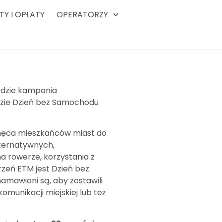
ETY I OPŁATY
OPERATORZY
ędzie kampania
ędzie Dzień bez Samochodu
chęca mieszkańców miast do
lternatywnych,
a rowerze, korzystania z
rzeń ETM jest Dzień bez
amawiani są, aby zostawili
munikacji miejskiej lub też