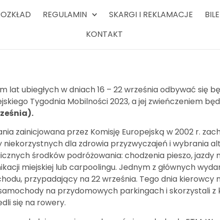
ROZKŁAD
REGULAMIN
SKARGI I REKLAMACJE
BIL
KONTAKT
 lat ubiegłych w dniach 16 – 22 września odbywać się b
jskiego Tygodnia Mobilności 2023, a jej zwieńczeniem b
ześnia).
ia zainicjowana przez Komisję Europejską w 2002 r. za
 niekorzystnych dla zdrowia przyzwyczajeń i wybrania a
icznych środków podróżowania: chodzenia pieszo, jazdy n
kacji miejskiej lub carpoolingu. Jednym z głównych wyda
odu, przypadający na 22 września. Tego dnia kierowcy n
samochody na przydomowych parkingach i skorzystali z ko
edli się na rowery.