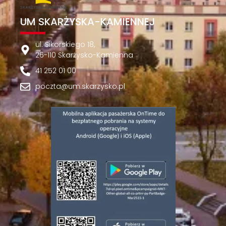
UM SKARŻYSKA-KAMIENNEJ
ul. Sikorskiego 18,
26-110 Skarżysko-Kamienna
41 252 01 00
poczta@um.skarzysko.pl