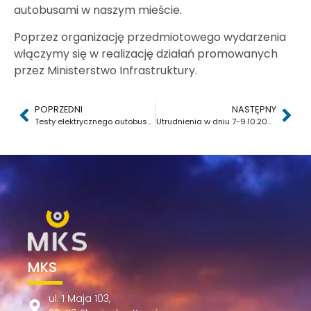
autobusami w naszym mieście.
Poprzez organizację przedmiotowego wydarzenia
włączymy się w realizację działań promowanych
przez Ministerstwo Infrastruktury.
POPRZEDNI
NASTĘPNY
Testy elektrycznego autobusu – darmowe przejazdy
Utrudnienia w dniu 7-9.10.2025 r. w kursowaniu linii nr 1 i 26 – ul. Rejowska
MKS
ul. 1 Maja 103,