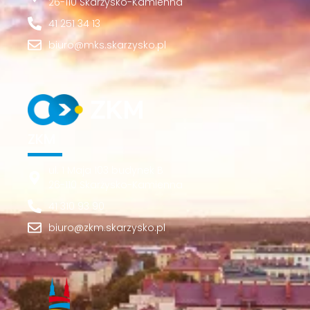
26-110 Skarżysko-Kamienna
41 251 34 13
biuro@mks.skarzysko.pl
ZKM
ul. 1 Maja 103 budynek B
26-110 Skarżysko-Kamienna
41 310 93 90
biuro@zkm.skarzysko.pl