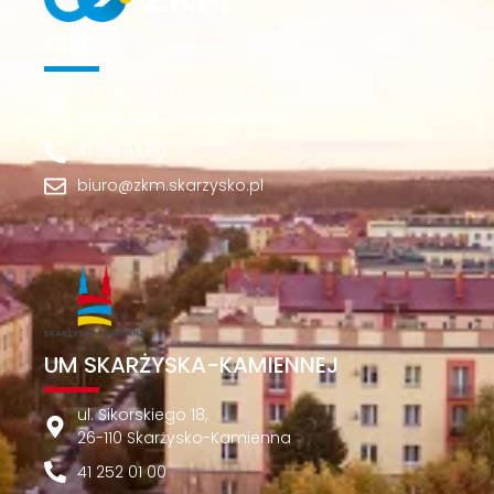
ZKM
ul. 1 Maja 103 budynek B
26-110 Skarżysko-Kamienna
41 310 93 90
biuro@zkm.skarzysko.pl
UM SKARŻYSKA-KAMIENNEJ
ul. Sikorskiego 18,
26-110 Skarżysko-Kamienna
41 252 01 00