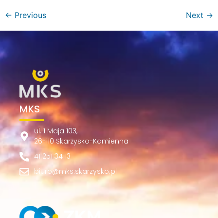
←
Previous
Next
→
MKS
ul. 1 Maja 103,
26-110 Skarżysko-Kamienna
41 251 34 13
biuro@mks.skarzysko.pl