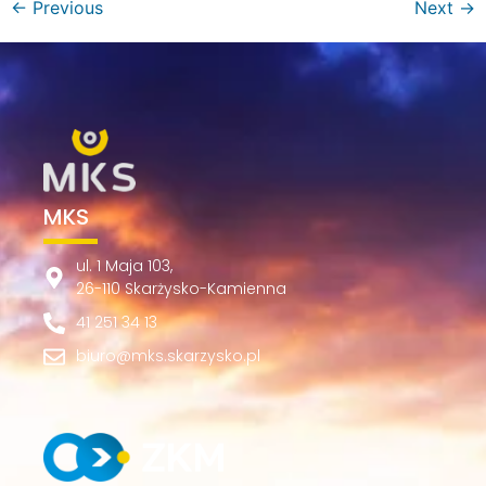
←
Previous
Next
→
MKS
ul. 1 Maja 103,
26-110 Skarżysko-Kamienna
41 251 34 13
biuro@mks.skarzysko.pl